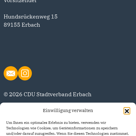
Vorsitzender
Hundsrückenweg 15
89155 Erbach
© 2026 CDU Stadtverband Erbach
Einwilligung verwalten
Datenschutzerklärung
Um Ihnen ein optimales Erlebnis zu bieten, verwenden wir
Impressum
Technologien wie Cookies, um Geräteinformationen zu speichern
und/oder darauf zuzugreifen. Wenn Sie diesen Technologien zustimmst,
CDU Deutschlands