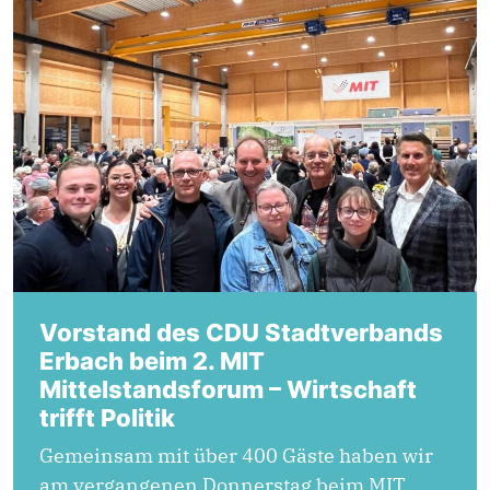
Vorstand des CDU Stadtverbands
Erbach beim 2. MIT
Mittelstandsforum – Wirtschaft
trifft Politik
Gemeinsam mit über 400 Gäste haben wir
am vergangenen Donnerstag beim MIT