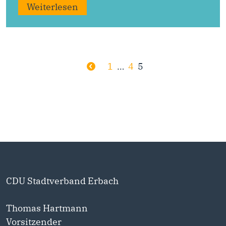
Weiterlesen
Seitennummerieru
der
1
…
4
5
Beiträge
CDU Stadtverband Erbach
Thomas Hartmann
Vorsitzender