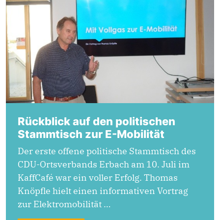
Rückblick auf den politischen
Stammtisch zur E-Mobilität
Der erste offene politische Stammtisch des
CDU-Ortsverbands Erbach am 10. Juli im
KaffCafé war ein voller Erfolg. Thomas
Knöpfle hielt einen informativen Vortrag
zur Elektromobilität …