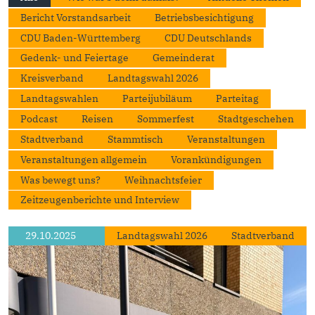
Bericht Vorstandsarbeit
Betriebsbesichtigung
CDU Baden-Württemberg
CDU Deutschlands
Gedenk- und Feiertage
Gemeinderat
Kreisverband
Landtagswahl 2026
Landtagswahlen
Parteijubiläum
Parteitag
Podcast
Reisen
Sommerfest
Stadtgeschehen
Stadtverband
Stammtisch
Veranstaltungen
Veranstaltungen allgemein
Vorankündigungen
Was bewegt uns?
Weihnachtsfeier
Zeitzeugenberichte und Interview
29.10.2025
Landtagswahl 2026
Stadtverband