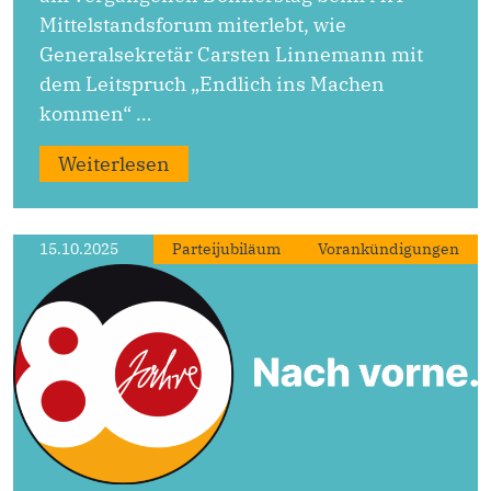
Mittelstandsforum miterlebt, wie
Generalsekretär Carsten Linnemann mit
dem Leitspruch „Endlich ins Machen
kommen“ …
Weiterlesen
15.10.2025
Parteijubiläum
Vorankündigungen